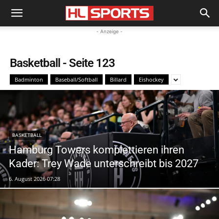
- Anzeige -
Basketball
- Seite 123
Badminton
Baseball/Softball
Billard
Eishockey
BASKETBALL
Hamburg Towers komplettieren ihren
Kader: Trey Wade unterschreibt bis 2027
6. August 2026 07:28