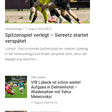
Verbandsliga
7. August 2026 08:53
Spitzenspiel verlegt – Sereetz startet
verspätet
Lübeck - Das nominelle Spitzenspiel am zweiten Spieltag
in der Verbandsliga Süd findet verspätet statt, denn die
Begegnung zwischen...
VfB Lübeck
VfB Lübeck ist schon weiter!
Aufgabe in Delmenhorst –
Wiedersehen mit Yehor
Melenivskyi
7. August 2026 06:10