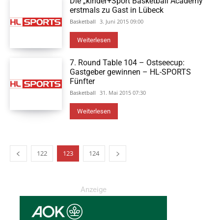
Die „kinder+Sport Basketball Academy“
erstmals zu Gast in Lübeck
Basketball
3. Juni 2015 09:00
Weiterlesen
7. Round Table 104 – Ostseecup:
Gastgeber gewinnen – HL-SPORTS
Fünfter
Basketball
31. Mai 2015 07:30
Weiterlesen
122
123
124
Anzeige