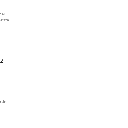
 der
setzte
tz
 drei