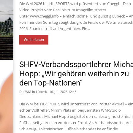
Die WM 2026 bei HL-SPORTS wird präsentiert von Cheggl – Dein
Video-Projekt vom Reel bis zum Imagefilm startet
unter www.cheggl.info – einfach, schnell und günstig.Lübeck – 
kommenden Sonntag steigt das große Finale der Weltmeistersch
2026. Spanien trifft auf Argentinien. Ein...
Weiterlesen
SHFV-Verbandssportlehrer Micha
Hopp: „Wir gehören weiterhin zu
den Top-Nationen“
Die WM in Lübeck
16. Juli 2026 12:45
Die WM bei HL-SPORTS wird unterstützt von Polster Aktuell – ei
echter Volltreffer. Nimm Platz im bequemsten WM-Studio
Deutschlands.Michael Hopp begleitet den schleswig-holsteinisc
Fußball seit Jahren an vorderster Front. Als Verbandssportlehrer
Schleswig-Holsteinischen Fußballverbandes ist er für die