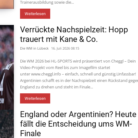
Trainerausbildung sowie die...
Weiterlesen
Verrückte Nachspielzeit: Hopp
trauert mit Kane & Co.
Die WM in Lübeck
16. Juli 2026 08:15
Die WM 2026 bei HL-SPORTS wird präsentiert von Cheggl – Dein
Video-Projekt vom Reel bis zum Imagefilm startet
unter www.cheggl.info – einfach, schnell und günstig.Unfassbar!
Argentinien schafft es in der Nachspielzeit einen Rückstand gege
England zu drehen und steht im Finale...
Weiterlesen
England oder Argentinien? Heute
fällt die Entscheidung ums WM-
Finale