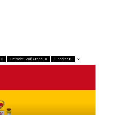
 II
Eintracht Groß Grönau II
Lübecker TS