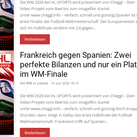
Die WM 2026 bei HL-SPORTS wird präsentiert von Cheggl – Dein
Video-Projekt vom Reel bis zum Imagefilm startet
unter www.cheggl.info – einfach, schnell und günstig.Spanien ist
erste Finalist der Fußball-Weltmeisterschaft. Der Europameister 
sich im Halbfinale verdient mit 2:0 gegen...
Weiterlesen
Frankreich gegen Spanien: Zwei
perfekte Bilanzen und nur ein Pla
im WM-Finale
Die WM in Lübeck
14. Juli 2026 18:13
Die WM 2026 bei HL-SPORTS wird präsentiert von Cheggl – Dein
Video-Projekt vom Reel bis zum Imagefilm startet
unter www.cheggl.info – einfach, schnell und günstig.Noch knapp
Stunden, dann steigt in Dallas das erste Halbfinale der Fußball-
Weltmeisterschaft. Frankreich trifft auf Spanien...
Weiterlesen