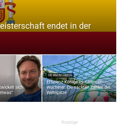
sterschaft endet in der
DIE WM IN LÜBECK
Effizienz-Könige vs. Chancen-
wickelt sich
Wucherer: Die nackten Zahlen der
 etwas“
Weltspitze
Anzeige