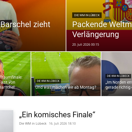
DIE WM IN LÜBECK
Barschel zieht
Packende Weltmei
die
Verlängerung
20. Juli 2026 00:15
Region
DIE WM IN LÜBECK
Traumfinale:
DIE WM IN LÜBECK
azit von
„Im Norden ent
Barschel
Und was machen wir ab Montag?
gerade richtig
Lübeck
„Ein komisches Finale“
Die WM in Lübeck
16. Juli 2026 18:10