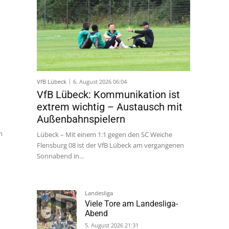
VfB Lübeck
6. August 2026 06:04
VfB Lübeck: Kommunikation ist
extrem wichtig – Austausch mit
Außenbahnspielern
Lübeck – Mit einem 1:1 gegen den SC Weiche
Flensburg 08 ist der VfB Lübeck am vergangenen
Sonnabend in...
n
Landesliga
Viele Tore am Landesliga-
Abend
5. August 2026 21:31
Eichholzer SV
Eichholz sichert sich
nächsten Unterschiedsspieler
5. August 2026 21:01