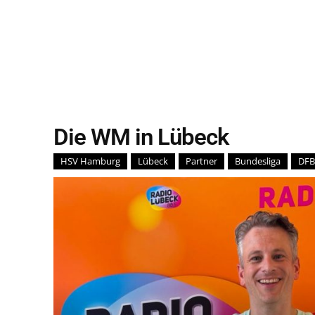
Die WM in Lübeck
HSV Hamburg
Lübeck
Partner
Bundesliga
DFB