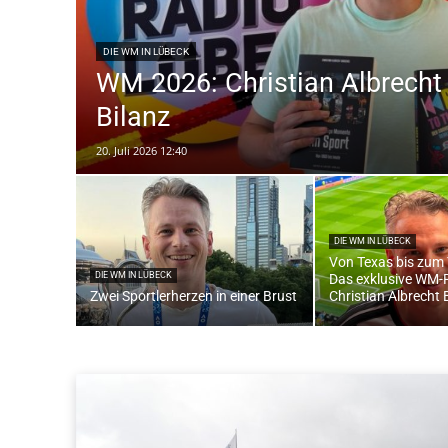
DIE WM IN LÜBECK
WM 2026: Christian Albrecht 
Bilanz
20. Juli 2026 12:40
DIE WM IN LÜBECK
Von Texas bis zum 
DIE WM IN LÜBECK
Das exklusive WM-F
Zwei Sportlerherzen in einer Brust
Christian Albrecht 