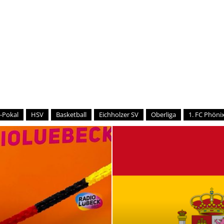
–
Sport-
-Pokal
HSV
Basketball
Eichholzer SV
Oberliga
1. FC Phönix
News
für