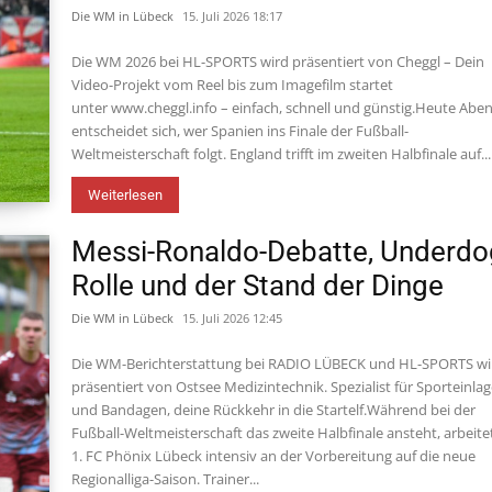
Die WM in Lübeck
15. Juli 2026 18:17
Die WM 2026 bei HL-SPORTS wird präsentiert von Cheggl – Dein
Video-Projekt vom Reel bis zum Imagefilm startet
unter www.cheggl.info – einfach, schnell und günstig.Heute Abe
entscheidet sich, wer Spanien ins Finale der Fußball-
Weltmeisterschaft folgt. England trifft im zweiten Halbfinale auf...
Weiterlesen
Messi-Ronaldo-Debatte, Underdo
Rolle und der Stand der Dinge
Die WM in Lübeck
15. Juli 2026 12:45
Die WM-Berichterstattung bei RADIO LÜBECK und HL-SPORTS wi
präsentiert von Ostsee Medizintechnik. Spezialist für Sporteinla
und Bandagen, deine Rückkehr in die Startelf.Während bei der
Fußball-Weltmeisterschaft das zweite Halbfinale ansteht, arbeite
1. FC Phönix Lübeck intensiv an der Vorbereitung auf die neue
Regionalliga-Saison. Trainer...