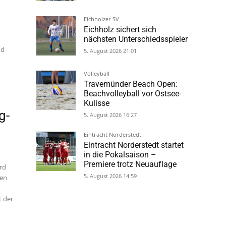
Volleyball
Travemünder Beach Open:
Beachvolleyball vor Ostsee-
nd
Kulisse
5. August 2026 16:27
Eintracht Norderstedt
Eintracht Norderstedt startet
in die Pokalsaison –
Premiere trotz Neuauflage
g-
5. August 2026 14:59
rd
gen
t der