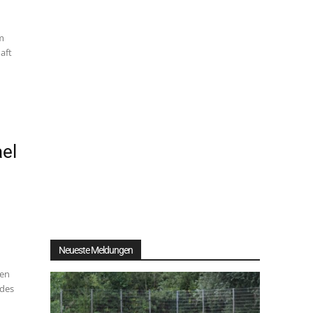
Am
aft
el
Neueste Meldungen
n
hen
 des