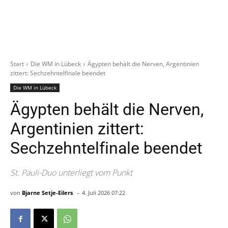
Start
Die WM in Lübeck
Ägypten behält die Nerven, Argentinien
zittert: Sechzehntelfinale beendet
Die WM in Lübeck
Ägypten behält die Nerven,
Argentinien zittert:
Sechzehntelfinale beendet
St. Pauli-Duo unterliegt vom Punkt
-
von
Bjarne Setje-Eilers
4. Juli 2026 07:22