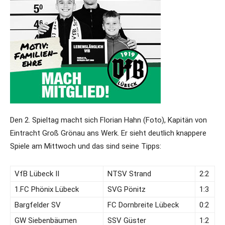
Den 2. Spieltag macht sich Florian Hahn (Foto), Kapitän von
Eintracht Groß Grönau ans Werk. Er sieht deutlich knappere
Spiele am Mittwoch und das sind seine Tipps:
VfB Lübeck II
NTSV Strand
2:2
1.FC Phönix Lübeck
SVG Pönitz
1:3
Bargfelder SV
FC Dornbreite Lübeck
0:2
GW Siebenbäumen
SSV Güster
1:2