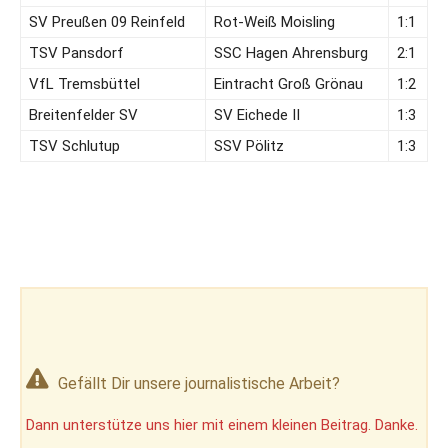
SV Preußen 09 Reinfeld
Rot-Weiß Moisling
1:1
TSV Pansdorf
SSC Hagen Ahrensburg
2:1
VfL Tremsbüttel
Eintracht Groß Grönau
1:2
Breitenfelder SV
SV Eichede II
1:3
TSV Schlutup
SSV Pölitz
1:3
Gefällt Dir unsere journalistische Arbeit?
Dann unterstütze uns hier mit einem kleinen Beitrag. Danke.