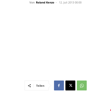
–
Von
Roland Kenzo
-
12. Juli 2013 00:00
Sport-
News
Teilen
für