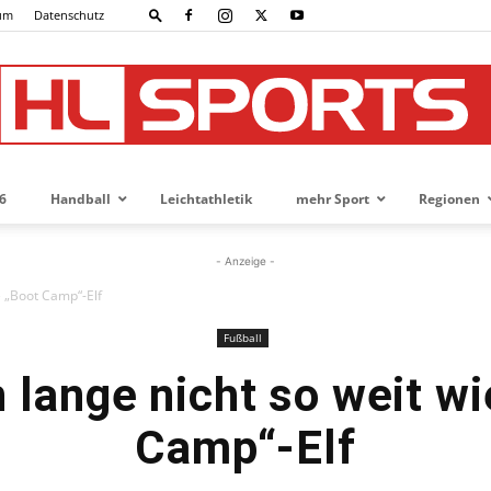
um
Datenschutz
6
Handball
Leichtathletik
mehr Sport
Regionen
HL-
- Anzeige -
ie „Boot Camp“-Elf
Fußball
SPORTS
h lange nicht so weit wi
Camp“-Elf