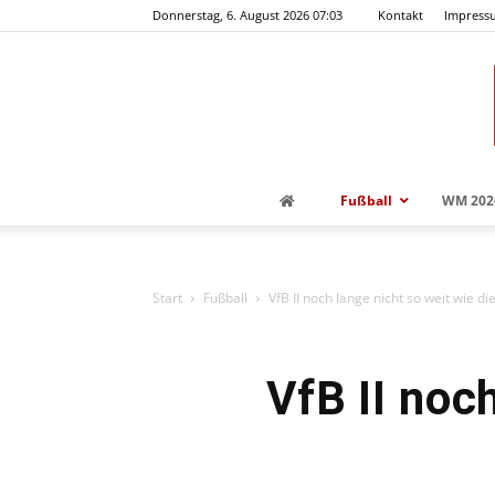
Donnerstag, 6. August 2026 07:03
Kontakt
Impress
Fußball
WM 202
Start
Fußball
VfB II noch lange nicht so weit wie d
VfB II noc