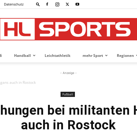
Datenschutz
6
Handball
Leichtathletik
mehr Sport
Regionen
HL-
- Anzeige -
gans auch in Rostock
Fußball
SPORTS
hungen bei militanten 
auch in Rostock