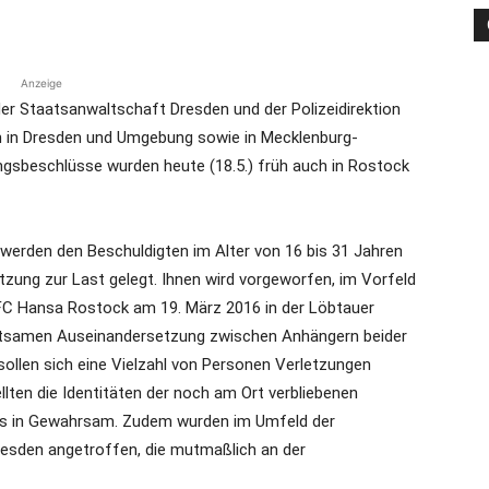
Anzeige
die
er Staatsanwaltschaft Dresden und der Polizeidirektion
 in Dresden und Umgebung sowie in Mecklenburg-
sbeschlüsse wurden heute (18.5.) früh auch in Rostock
Region
 werden den Beschuldigten im Alter von 16 bis 31 Jahren
tzung zur Last gelegt. Ihnen wird vorgeworfen, im Vorfeld
C Hansa Rostock am 19. März 2016 in der Löbtauer
altsamen Auseinandersetzung zwischen Anhängern beider
llen sich eine Vielzahl von Personen Verletzungen
Lübeck
llten die Identitäten der noch am Ort verbliebenen
ns in Gewahrsam. Zudem wurden im Umfeld der
sden angetroffen, die mutmaßlich an der