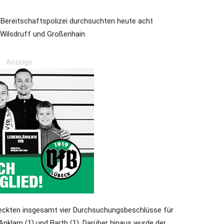
 Bereitschaftspolizei durchsuchten heute acht
Wilsdruff und Großenhain.
Anzeige
ckten insgesamt vier Durchsuchungsbeschlüsse für
nklam (1) und Barth (1). Darüber hinaus wurde der