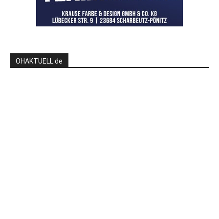
OHAKTUELL.de
Kontaktieren Sie uns:
redaktion@hlsports.de