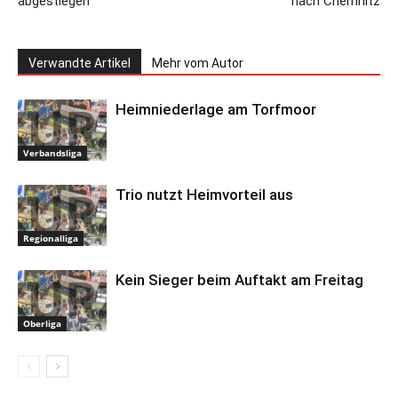
abgestiegen
nach Chemnitz
Verwandte Artikel
Mehr vom Autor
Heimniederlage am Torfmoor
Verbandsliga
Trio nutzt Heimvorteil aus
Regionalliga
Kein Sieger beim Auftakt am Freitag
Oberliga