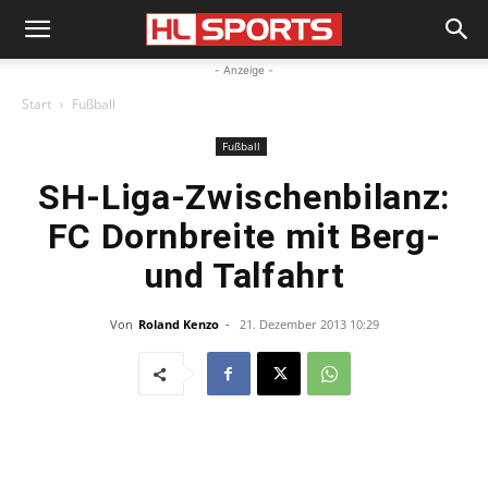
- Anzeige -
Start
Fußball
Fußball
SH-Liga-Zwischenbilanz:
FC Dornbreite mit Berg-
und Talfahrt
Von
Roland Kenzo
-
21. Dezember 2013 10:29