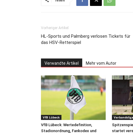
Teilen
Vorheriger Artikel
HL-Sports und Palmberg verlosen Tickets für
das HSV-Retterspiel
Verwandte Artikel
Mehr vom Autor
VfB Lübeck
Verbandslig
VfB Lübeck: Wertedefinition,
Spitzenspie
Stadionordnung, Fankodex und
startet ver