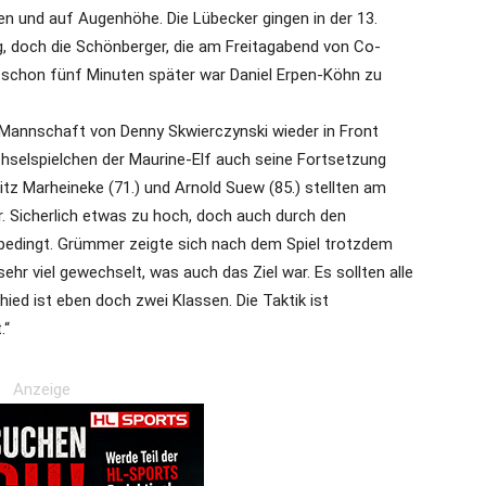
hen und auf Augenhöhe. Die Lübecker gingen in der 13.
ng, doch die Schönberger, die am Freitagabend von Co-
schon fünf Minuten später war Daniel Erpen-Köhn zu
 Mannschaft von Denny Skwierczynski wieder in Front
selspielchen der Maurine-Elf auch seine Fortsetzung
ritz Marheineke (71.) und Arnold Suew (85.) stellten am
r. Sicherlich etwas zu hoch, doch auch durch den
bedingt. Grümmer zeigte sich nach dem Spiel trotzdem
hr viel gewechselt, was auch das Ziel war. Es sollten alle
ied ist eben doch zwei Klassen. Die Taktik ist
.“
Anzeige