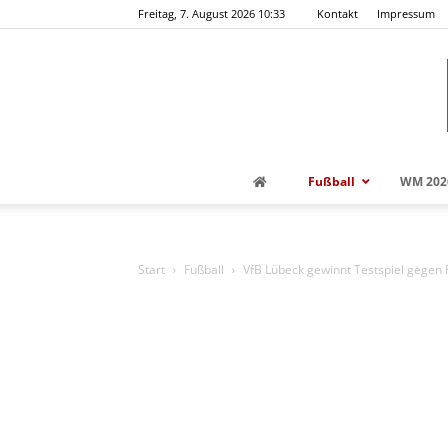
Freitag, 7. August 2026 10:33
Kontakt
Impressum
Fußball
WM 202
Start
Fußball
VfB Lübeck gewinnt Testspiel gegen