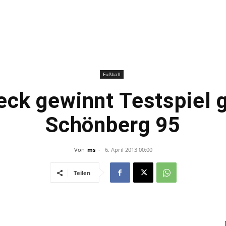
–
Sport-
Fußball
eck gewinnt Testspiel 
Schönberg 95
News
Von
ms
-
6. April 2013 00:00
Teilen
für