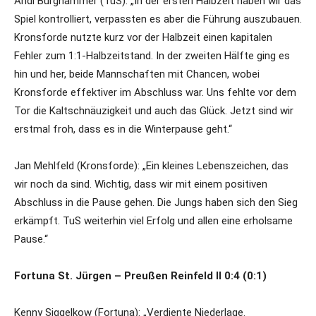
Andi Burghammer (TuS): „In der ersten Halbzeit haben wir das
Spiel kontrolliert, verpassten es aber die Führung auszubauen.
Kronsforde nutzte kurz vor der Halbzeit einen kapitalen
Fehler zum 1:1-Halbzeitstand. In der zweiten Hälfte ging es
hin und her, beide Mannschaften mit Chancen, wobei
Kronsforde effektiver im Abschluss war. Uns fehlte vor dem
Tor die Kaltschnäuzigkeit und auch das Glück. Jetzt sind wir
erstmal froh, dass es in die Winterpause geht.“
Jan Mehlfeld (Kronsforde): „Ein kleines Lebenszeichen, das
wir noch da sind. Wichtig, dass wir mit einem positiven
Abschluss in die Pause gehen. Die Jungs haben sich den Sieg
erkämpft. TuS weiterhin viel Erfolg und allen eine erholsame
Pause.“
Fortuna St. Jürgen – Preußen Reinfeld II 0:4 (0:1)
Kenny Siggelkow (Fortuna): „Verdiente Niederlage.