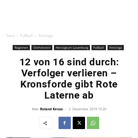
Start
Fußball
Kreisliga
Regionen
Ostholstein
Herzogtum Lauenburg
Fußball
Kreisliga
12 von 16 sind durch:
Verfolger verlieren –
Kronsforde gibt Rote
Laterne ab
Von
Roland Kenzo
-
2. Dezember 2019 15:20