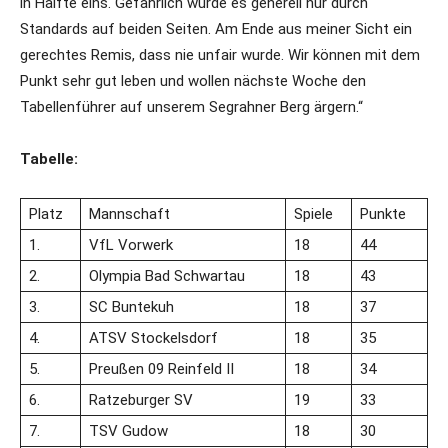
in Hälfte eins. Gefährlich wurde es generell nur durch
Standards auf beiden Seiten. Am Ende aus meiner Sicht ein
gerechtes Remis, dass nie unfair wurde. Wir können mit dem
Punkt sehr gut leben und wollen nächste Woche den
Tabellenführer auf unserem Segrahner Berg ärgern.“
Tabelle:
Platz
Mannschaft
Spiele
Punkte
1.
VfL Vorwerk
18
44
2.
Olympia Bad Schwartau
18
43
3.
SC Buntekuh
18
37
4.
ATSV Stockelsdorf
18
35
5.
Preußen 09 Reinfeld II
18
34
6.
Ratzeburger SV
19
33
7.
TSV Gudow
18
30