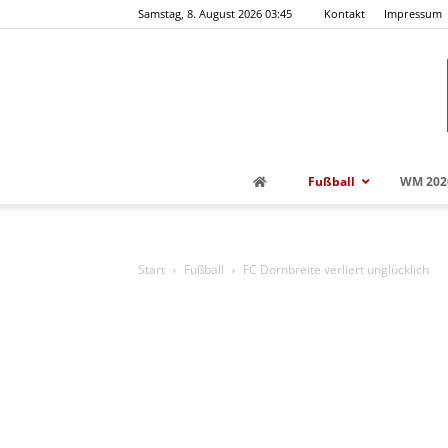
Samstag, 8. August 2026 03:45
Kontakt
Impressum
Fußball
WM 202
Start
Fußball
FC Dornbreite verliert unglücklich