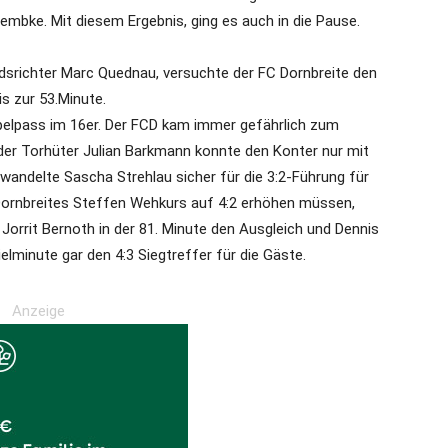
mbke. Mit diesem Ergebnis, ging es auch in die Pause.
dsrichter Marc Quednau, versuchte der FC Dornbreite den
is zur 53.Minute.
pelpass im 16er. Der FCD kam immer gefährlich zum
lder Torhüter Julian Barkmann konnte den Konter nur mit
wandelte Sascha Strehlau sicher für die 3:2-Führung für
 Dornbreites Steffen Wehkurs auf 4:2 erhöhen müssen,
Jorrit Bernoth in der 81. Minute den Ausgleich und Dennis
elminute gar den 4:3 Siegtreffer für die Gäste.
Anzeige