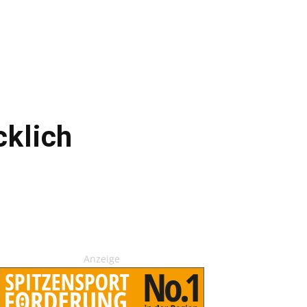
cklich
Anzeige