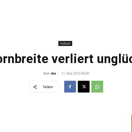
–
Sport-
Fußball
rnbreite verliert unglü
Von
ms
-
11. Mai 2013 00:00
News
Teilen
für