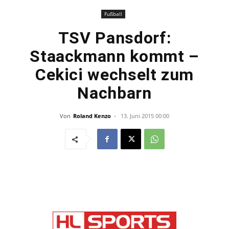
Fußball
TSV Pansdorf:
Staackmann kommt –
Cekici wechselt zum
Nachbarn
Von
Roland Kenzo
-
13. Juni 2015 00:00