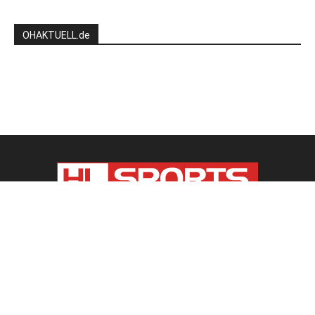
OHAKTUELL.de
Kontaktieren Sie uns:
redaktion@hlsports.de