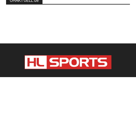
OHAKTUELL.de
Kontaktieren Sie uns:
redaktion@hlsports.de
Kontakt
Impressum
Datenschutz
Werbung
AGB