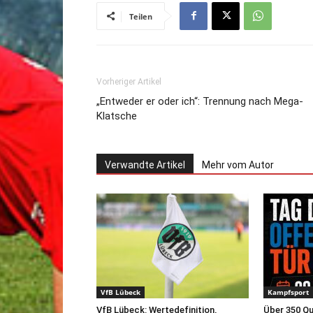
Teilen
Vorheriger Artikel
„Entweder er oder ich“: Trennung nach Mega-
Klatsche
Verwandte Artikel
Mehr vom Autor
VfB Lübeck
Kampfsport
VfB Lübeck: Wertedefinition,
Über 350 Q