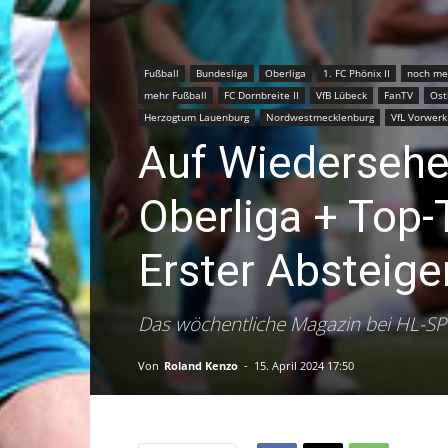
Fußball
Bundesliga
Oberliga
1. FC Phönix II
noch me
mehr Fußball
FC Dornbreite II
VfB Lübeck
FanTV
Ost
Herzogtum Lauenburg
Nordwestmecklenburg
VfL Vorwerk
Auf Wiedersehen
Oberliga + Top
Erster Absteiger
Das wöchentliche Magazin bei HL-S
Von
Roland Kenzo
-
15. April 2024 17:50