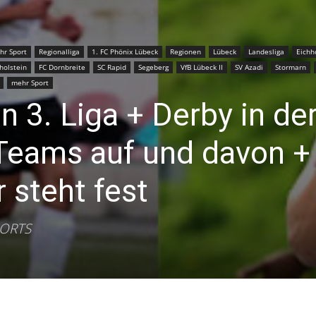
–
hr Sport
Regionalliga
1. FC Phönix Lübeck
Regionen
Lübeck
Landesliga
Eichh
holstein
FC Dornbreite
SC Rapid
Segeberg
VfB Lübeck II
SV Azadi
Stormarn
mehr Sport
Sport-
 3. Liga + Derby in de
-Teams auf und davon +
 steht fest
News
PORTS
für