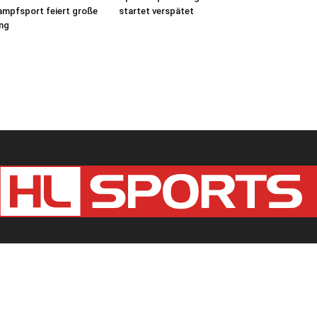
ampfsport feiert große
startet verspätet
ng
Kontaktieren Sie uns:
redaktion@hlsports.de