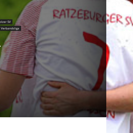
olzer SV
Verbandsliga
r