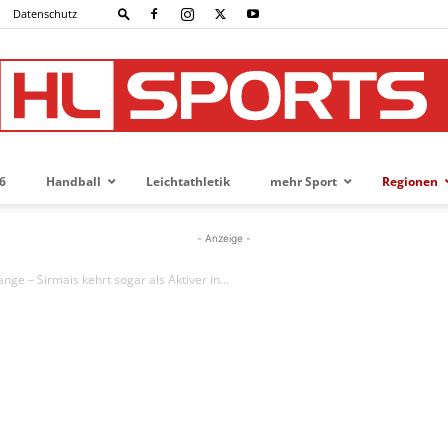
Datenschutz
6
Handball
Leichtathletik
mehr Sport
Regionen
HL-
- Anzeige -
änge – Sirmais kehrt sogar als Aktiver in...
SPORTS