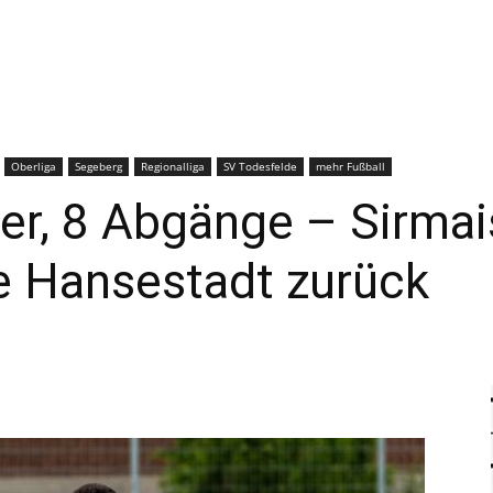
–
Sport-
Oberliga
Segeberg
Regionalliga
SV Todesfelde
mehr Fußball
ier, 8 Abgänge – Sirmai
die Hansestadt zurück
News
für