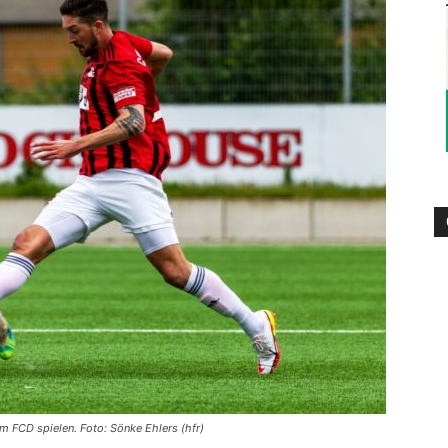
die
Region
Lübeck
m FCD spielen. Foto: Sönke Ehlers (hfr)