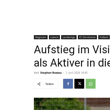
Regionen
Lübeck
Landesliga
FC Dornbreite
Fußball
Aufstieg im Vis
als Aktiver in 
Von
Stephan Russau
-
1. Juni 2026 18:45
Teilen