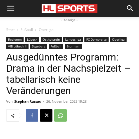
- Anzeige -
Start
Fußball
Oberliga
Regionen
Lübeck
Ostholstein
Landesliga
FC Dornbreite
Oberliga
VfB Lübeck II
Segeberg
Fußball
Stormarn
Ausgedünntes Programm:
Drama in der Nachspielzeit –
tabellarisch keine
Veränderungen
Von
Stephan Russau
-
26. November 2023 19:28