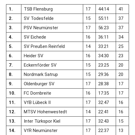
1.
TSB Flensburg
17
44:14
41
2.
SV Todesfelde
15
55:11
37
3.
PSV Neumünster
17
56:23
37
4.
SV Eichede
16
36:11
34
5.
SV Preußen Reinfeld
14
33:21
25
6.
Heider SV
16
34:30
23
7.
Eckernförder SV
15
23:25
20
8.
Nordmark Satrup
15
29:36
20
9.
Oldenburger SV
17
28:38
17
10.
FC Dornbreite
16
17:35
17
11.
VfB Lübeck II
17
32:47
16
12.
MTSV Hohenwestedt
14
22:41
16
13.
Inter Türkspor Kiel
17
32:43
15
14.
VfR Neumünster
17
22:37
13