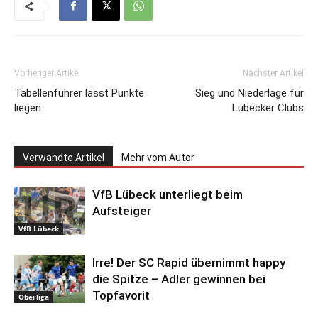
Vorheriger Artikel
Nächster Artikel
Tabellenführer lässt Punkte
Sieg und Niederlage für
liegen
Lübecker Clubs
Verwandte Artikel
Mehr vom Autor
VfB Lübeck unterliegt beim
Aufsteiger
VfB Lübeck
Irre! Der SC Rapid übernimmt happy
die Spitze – Adler gewinnen bei
Topfavorit
Oberliga