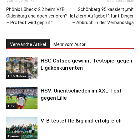
Vorheriger Artikel
Nächster Artikel
Phönix Lübeck: 2:2 beim VfB
Schönberg 95 kassiert „mit
Oldenburg und doch verloren?
letztem Aufgebot“ fünf Dinger
– Protest wird geprüft
– Abbruch in der Verbandsliga
Verwandte Artikel
Mehr vom Autor
HSG Ostsee gewinnt Testspiel gegen
Ligakonkurrenten
HSG Ostsee
HSV: Unentschieden im XXL-Test
gegen Lille
HSV
VfB testet fleißig und erfolgreich
Frauen