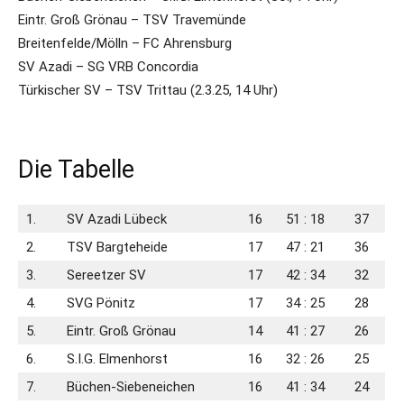
Eintr. Groß Grönau – TSV Travemünde
Breitenfelde/Mölln – FC Ahrensburg
SV Azadi – SG VRB Concordia
Türkischer SV – TSV Trittau (2.3.25, 14 Uhr)
Die Tabelle
1.
SV Azadi Lübeck
16
51 : 18
37
2.
TSV Bargteheide
17
47 : 21
36
3.
Sereetzer SV
17
42 : 34
32
4.
SVG Pönitz
17
34 : 25
28
5.
Eintr. Groß Grönau
14
41 : 27
26
6.
S.I.G. Elmenhorst
16
32 : 26
25
7.
Büchen-Siebeneichen
16
41 : 34
24