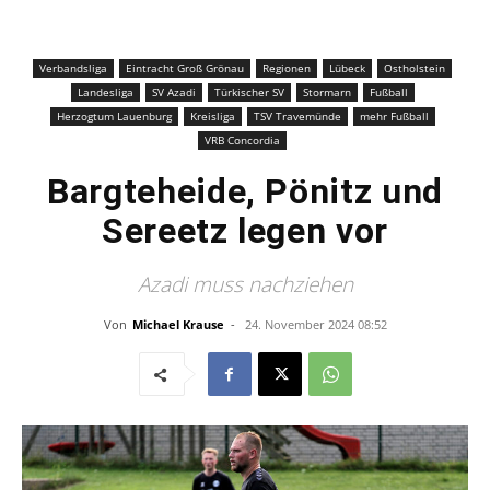
Verbandsliga
Eintracht Groß Grönau
Regionen
Lübeck
Ostholstein
Landesliga
SV Azadi
Türkischer SV
Stormarn
Fußball
Herzogtum Lauenburg
Kreisliga
TSV Travemünde
mehr Fußball
VRB Concordia
Bargteheide, Pönitz und
Sereetz legen vor
Azadi muss nachziehen
Von
Michael Krause
-
24. November 2024 08:52