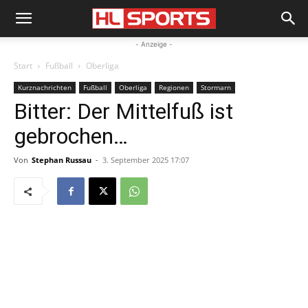
- Anzeige -
Start
Fußball
Oberliga
Kurznachrichten
Fußball
Oberliga
Regionen
Stormarn
Bitter: Der Mittelfuß ist
gebrochen…
Von
Stephan Russau
-
3. September 2025 17:07