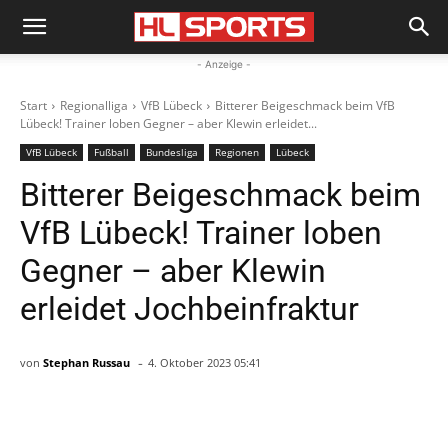
- Anzeige -
Start
Regionalliga
VfB Lübeck
Bitterer Beigeschmack beim VfB
Lübeck! Trainer loben Gegner – aber Klewin erleidet...
VfB Lübeck
Fußball
Bundesliga
Regionen
Lübeck
Bitterer Beigeschmack beim
VfB Lübeck! Trainer loben
Gegner – aber Klewin
erleidet Jochbeinfraktur
-
von
Stephan Russau
4. Oktober 2023 05:41