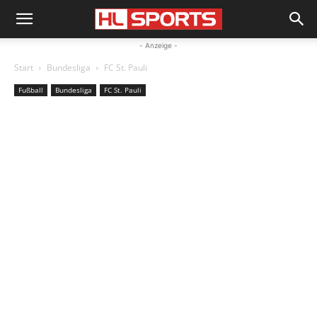
- Anzeige -
Start
Bundesliga
FC St. Pauli
Fußball
Bundesliga
FC St. Pauli