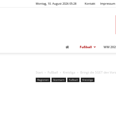
Montag, 10. August 2026 05:28
Kontakt
Impressum
Fußball
WM 202
Start
Fußball
Kreisliga
Bringt die SGET den Vors
Regionen
Stormarn
Fußball
Kreisliga