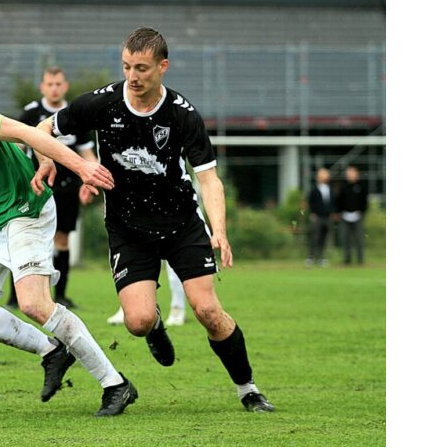
die
Region
Lübeck