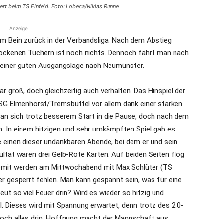
ert beim TS Einfeld. Foto: Lobeca/Niklas Runne
Anzeige
em Bein zurück in der Verbandsliga. Nach dem Abstieg
trockenen Tüchern ist noch nichts. Dennoch fährt man nach
t einer guten Ausgangslage nach Neumünster.
groß, doch gleichzeitig auch verhalten. Das Hinspiel der
 SG Elmenhorst/Tremsbüttel vor allem dank einer starken
man sich trotz besserem Start in die Pause, doch nach dem
 In einem hitzigen und sehr umkämpften Spiel gab es
te einen dieser undankbaren Abende, bei dem er und sein
ltat waren drei Gelb-Rote Karten. Auf beiden Seiten flog
 Somit werden am Mittwochabend mit Max Schlüter (TS
er gesperrt fehlen. Man kann gespannt sein, was für eine
ut so viel Feuer drin? Wird es wieder so hitzig und
el. Dieses wird mit Spannung erwartet, denn trotz des 2:0-
 noch alles drin. Hoffnung macht der Mannschaft aus