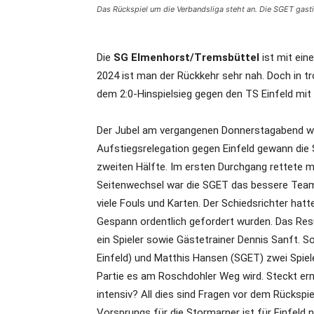
Das Rückspiel um die Verbandsliga steht an. Die SGET gasti
Die
SG Elmenhorst/Tremsbüttel
ist mit ein
2024 ist man der Rückkehr sehr nah. Doch in 
dem 2:0-Hinspielsieg gegen den TS Einfeld mi
Der Jubel am vergangenen Donnerstagabend war 
Aufstiegsrelegation gegen Einfeld gewann die
zweiten Hälfte. Im ersten Durchgang rettete 
Seitenwechsel war die SGET das bessere Team.
viele Fouls und Karten. Der Schiedsrichter hat
Gespann ordentlich gefordert wurden. Das Resu
ein Spieler sowie Gästetrainer Dennis Sanft.
Einfeld) und Matthis Hansen (SGET) zwei Spiel
Partie es am Roschdohler Weg wird. Steckt erne
intensiv? All dies sind Fragen vor dem Rückspi
Vorsprungs für die Stormarner ist für Einfeld