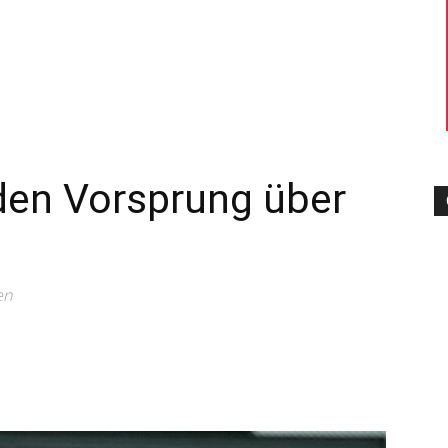
–
Sport-
den Vorsprung über
News
en
für