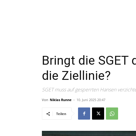
Bringt die SGET 
die Ziellinie?
SGET muss auf gesperrten Hansen verzicht
Von
Niklas Runne
-
10. Juni 2025 20:47
Teilen