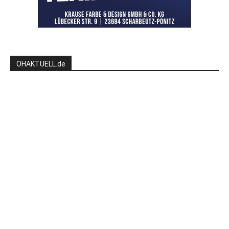
OHAKTUELL.de
Kontaktieren Sie uns:
redaktion@hlsports.de