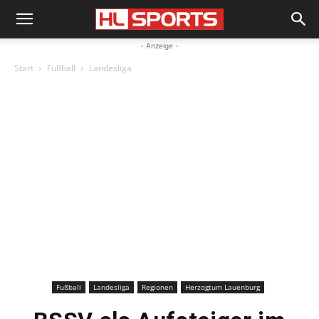
- Anzeige -
Start
Fußball
Landesliga
Fußball
Landesliga
Regionen
Herzogtum Lauenburg