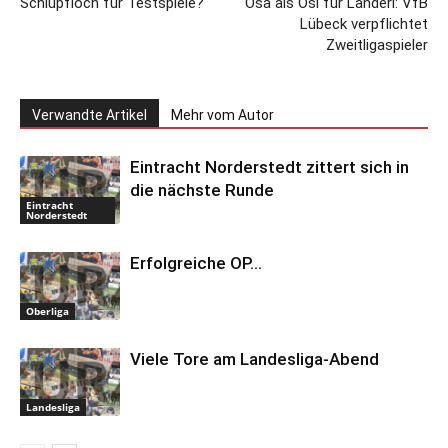
Schlupfloch für Testspiele?
Osa als Ösi für Landerl: VfB
Lübeck verpflichtet
Zweitligaspieler
Verwandte Artikel
Mehr vom Autor
Eintracht Norderstedt zittert sich in
die nächste Runde
Eintracht
Norderstedt
Erfolgreiche OP…
Oberliga
Viele Tore am Landesliga-Abend
Landesliga