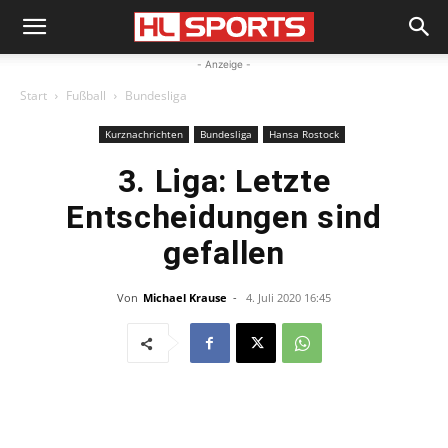
- Anzeige -
Start
Fußball
Bundesliga
Kurznachrichten
Bundesliga
Hansa Rostock
3. Liga: Letzte
Entscheidungen sind
gefallen
Von
Michael Krause
-
4. Juli 2020 16:45