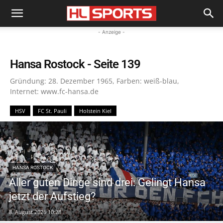
- Anzeige -
Hansa Rostock
- Seite 139
Gründung: 28. Dezember 1965, Farben: weiß-blau,
Internet: www.fc-hansa.de
HSV
FC St. Pauli
Holstein Kiel
HANSA ROSTOCK
Aller guten Dinge sind drei: Gelingt Hansa
jetzt der Aufstieg?
8. August 2026 10:28