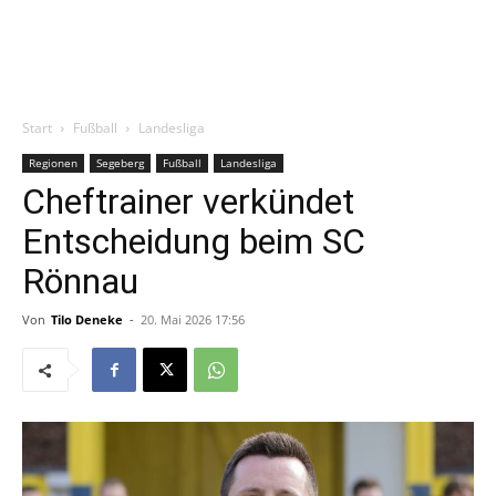
Start
Fußball
Landesliga
Regionen
Segeberg
Fußball
Landesliga
Cheftrainer verkündet
Entscheidung beim SC
Rönnau
Von
Tilo Deneke
-
20. Mai 2026 17:56