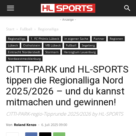
- Anzeige -
Start
Fußball
Regionalliga
Regionalliga
1. FC Phönix Lübeck
in eigener Sache
Partner
Regionen
Lübeck
Ostholstein
VfB Lübeck
Fußball
Segeberg
Eintracht Norderstedt
Stormarn
Herzogtum Lauenburg
Nordwestmecklenburg
CITTI-PARK und HL-SPORTS
tippen die Regionalliga Nord
2025/2026 – und du kannst
mitmachen und gewinnen!
CITTI-PARK-regio-Tipprunde 2025/2026 by HL-SPORTS
Von
Roland Kenzo
-
6. Juli 2025 09:00