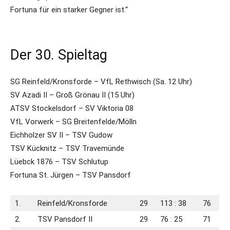
Fortuna für ein starker Gegner ist.“
Der 30. Spieltag
SG Reinfeld/Kronsforde – VfL Rethwisch (Sa. 12 Uhr)
SV Azadi II – Groß Grönau II (15 Uhr)
ATSV Stockelsdorf – SV Viktoria 08
VfL Vorwerk – SG Breitenfelde/Mölln
Eichholzer SV II – TSV Gudow
TSV Kücknitz – TSV Travemünde
Lüebck 1876 – TSV Schlutup
Fortuna St. Jürgen – TSV Pansdorf
1.
Reinfeld/​Kronsforde
29
113 : 38
76
2.
TSV Pansdorf II
29
76 : 25
71