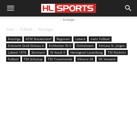
- Anzeige -
Start
Fußball
Kreisliga
Kreisliga
ATSV Stockelsdorf
Regionen
Lübeck
mehr Fußball
Eintracht Groß Grönau II
Eichholzer SV II
Ostholstein
Fortuna St. Jürgen
Lübeck 1876
Stormarn
SV Azadi II
Herzogtum Lauenburg
TSV Kücknitz
Fußball
TSV Schlutup
TSV Travemünde
Viktoria 08
VfL Vorwerk