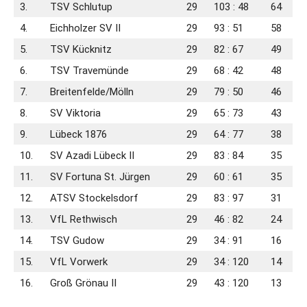
3.
TSV Schlutup
29
103 : 48
64
4.
Eichholzer SV II
29
93 : 51
58
5.
TSV Kücknitz
29
82 : 67
49
6.
TSV Travemünde
29
68 : 42
48
7.
Breitenfelde/​Mölln
29
79 : 50
46
8.
SV Viktoria
29
65 : 73
43
9.
Lübeck 1876
29
64 : 77
38
10.
SV Azadi Lübeck II
29
83 : 84
35
11.
SV Fortuna St. Jürgen
29
60 : 61
35
12.
ATSV Stockelsdorf
29
83 : 97
31
13.
VfL Rethwisch
29
46 : 82
24
14.
TSV Gudow
29
34 : 91
16
15.
VfL Vorwerk
29
34 : 120
14
16.
Groß Grönau II
29
43 : 120
13