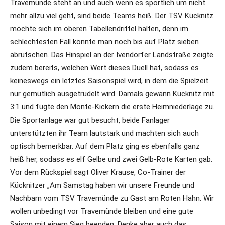
Travemünde steht an und auch wenn es sportlich um nicht
mehr allzu viel geht, sind beide Teams heiß. Der TSV Kücknitz
möchte sich im oberen Tabellendrittel halten, denn im
schlechtesten Fall könnte man noch bis auf Platz sieben
abrutschen. Das Hinspiel an der Ivendorfer Landstraße zeigte
zudem bereits, welchen Wert dieses Duell hat, sodass es
keineswegs ein letztes Saisonspiel wird, in dem die Spielzeit
nur gemütlich ausgetrudelt wird. Damals gewann Kücknitz mit
3:1 und fügte den Monte-Kickern die erste Heimniederlage zu.
Die Sportanlage war gut besucht, beide Fanlager
unterstützten ihr Team lautstark und machten sich auch
optisch bemerkbar. Auf dem Platz ging es ebenfalls ganz
heiß her, sodass es elf Gelbe und zwei Gelb-Rote Karten gab.
Vor dem Rückspiel sagt Oliver Krause, Co-Trainer der
Kücknitzer „Am Samstag haben wir unsere Freunde und
Nachbarn vom TSV Travemünde zu Gast am Roten Hahn. Wir
wollen unbedingt vor Travemünde bleiben und eine gute
Saison mit einem Sieg beenden. Denke aber auch das