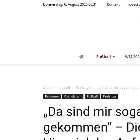
Donnerstag, 6. August 2026 06:31
Kontakt
Impress
Fußball
WM 202
Start
Fußball
Kreisliga
„Da sind mir sogar fast
Regionen
Ostholstein
Fußball
Kreisliga
„Da sind mir sog
gekommen“ – Di