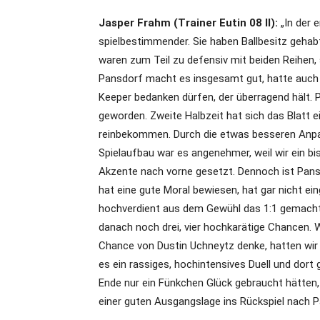
Jasper Frahm (Trainer Eutin 08 II):
„In der 
spielbestimmender. Sie haben Ballbesitz gehabt
waren zum Teil zu defensiv mit beiden Reihen,
Pansdorf macht es insgesamt gut, hatte auch 
Keeper bedanken dürfen, der überragend hält. P
geworden. Zweite Halbzeit hat sich das Blatt e
reinbekommen. Durch die etwas besseren Anpa
Spielaufbau war es angenehmer, weil wir ein 
Akzente nach vorne gesetzt. Dennoch ist Pansd
hat eine gute Moral bewiesen, hat gar nicht e
hochverdient aus dem Gewühl das 1:1 gemacht
danach noch drei, vier hochkarätige Chancen. 
Chance von Dustin Uchneytz denke, hatten wir 
es ein rassiges, hochintensives Duell und dor
Ende nur ein Fünkchen Glück gebraucht hätten, 
einer guten Ausgangslage ins Rückspiel nach P