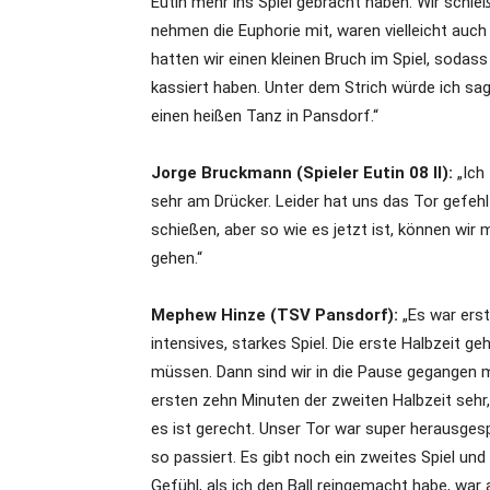
Eutin mehr ins Spiel gebracht haben. Wir schie
nehmen die Euphorie mit, waren vielleicht auch
hatten wir einen kleinen Bruch im Spiel, sodas
kassiert haben. Unter dem Strich würde ich sag
einen heißen Tanz in Pansdorf.“
Jorge Bruckmann (Spieler Eutin 08 II):
„Ich
sehr am Drücker. Leider hat uns das Tor gefeh
schießen, aber so wie es jetzt ist, können wir 
gehen.“
Mephew Hinze (TSV Pansdorf):
„Es war erst
intensives, starkes Spiel. Die erste Halbzeit g
müssen. Dann sind wir in die Pause gegangen mi
ersten zehn Minuten der zweiten Halbzeit sehr,
es ist gerecht. Unser Tor war super herausgesp
so passiert. Es gibt noch ein zweites Spiel un
Gefühl, als ich den Ball reingemacht habe, war