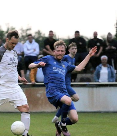
die
Region
Lübeck