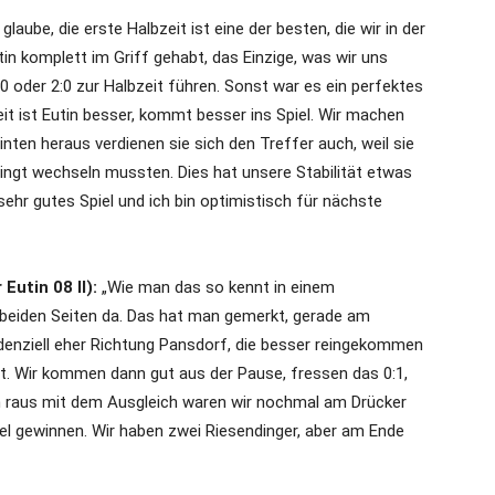
 glaube, die erste Halbzeit ist eine der besten, die wir in der
in komplett im Griff gehabt, das Einzige, was wir uns
:0 oder 2:0 zur Halbzeit führen. Sonst war es ein perfektes
it ist Eutin besser, kommt besser ins Spiel. Wir machen
nten heraus verdienen sie sich den Treffer auch, weil sie
ingt wechseln mussten. Dies hat unsere Stabilität etwas
ehr gutes Spiel und ich bin optimistisch für nächste
utin 08 II):
„Wie man das so kennt in einem
uf beiden Seiten da. Das hat man gemerkt, gerade am
enziell eher Richtung Pansdorf, die besser reingekommen
et. Wir kommen dann gut aus der Pause, fressen das 0:1,
en raus mit dem Ausgleich waren wir nochmal am Drücker
el gewinnen. Wir haben zwei Riesendinger, aber am Ende