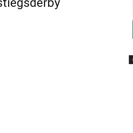
stiegsderby
–
Sport-
News
für