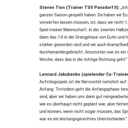
Steven Tion (Trainer TSV Pansdorf II):
„Ich
ganzen Saison gespielt haben. Da haben wir Eut
vorwerfen lassen müssen, ist, dass wir nicht 1
Spiel meiner Mannschaft. In der zweiten Halbze
dann das 1:0 in der Drangphase von Eutin und hi
stärker geworden sind und wir auch krampfbed
durcheinandergebracht. Ansonsten war es ein s
Woche, dass das in die richtige Richtung geht.“
Lennard Jakubenko (spielender Co-Trainer E
Aufstiegsspiel, ist die Nervosität natürlich a
Anfang. Trotzdem geht die Anfangsphase tend
sind, aber wir haben uns dann gut reingearbeit
wie es überhaupt nicht geplant war, aber hint
und können, wenn nicht sogar müssen, das Spi
war es ein leistungsgerechtes Unentschieden.“