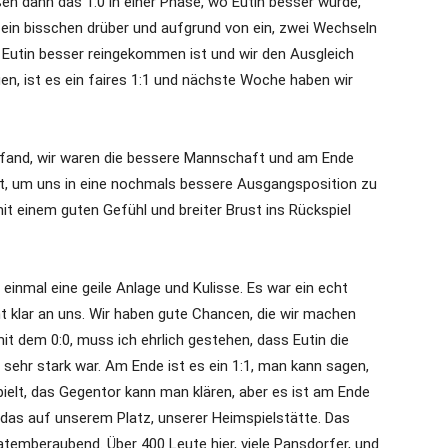
ßen dann das 1:0 in einer Phase, wo Eutin besser wurde,
 ein bisschen drüber und aufgrund von ein, zwei Wechseln
s Eutin besser reingekommen ist und wir den Ausgleich
en, ist es ein faires 1:1 und nächste Woche haben wir
 fand, wir waren die bessere Mannschaft und am Ende
lt, um uns in eine nochmals bessere Ausgangsposition zu
mit einem guten Gefühl und breiter Brust ins Rückspiel
 einmal eine geile Anlage und Kulisse. Es war ein echt
eht klar an uns. Wir haben gute Chancen, die wir machen
t dem 0:0, muss ich ehrlich gestehen, dass Eutin die
 sehr stark war. Am Ende ist es ein 1:1, man kann sagen,
ielt, das Gegentor kann man klären, aber es ist am Ende
d das auf unserem Platz, unserer Heimspielstätte. Das
 atemberaubend. Über 400 Leute hier, viele Pansdorfer, und