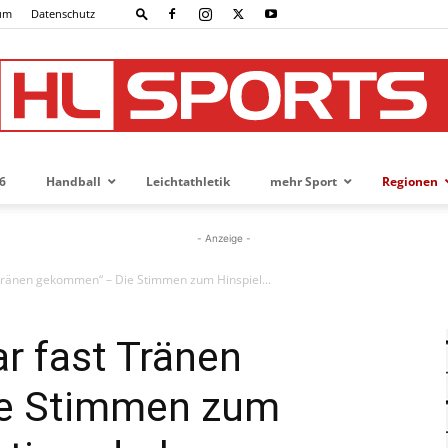
um
Datenschutz
6
Handball
Leichtathletik
mehr Sport
Regionen
HL-
- Anzeige -
 Tränen gekommen“ – Die Stimmen zum Hinspiel...
SPORTS
ar fast Tränen
e Stimmen zum