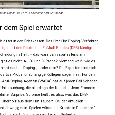
 seine Unschuld. Foto: Lobeca/Nobert Gettschat
r dem Spiel erwartet
ch öfter in den Briefkasten. Das Urteil im Doping-Verfahren
rtgericht des Deutschen Fußball-Bundes (DFB) kündigte
scheidung mitteilt – das wäre dann spätestens am
ibt es nicht. A-, B- und C-Probe? Niemand weiß, wie es
nicht sauber. Doping, ja oder nein? Die Experten sind sich
 positive Probe, unabhängige Kollegen sagen nein. Für den
lt-Anti-Doping-Agentur (WADA) hat auf jeden Fall Schaden
ntersuchung, die allerdings der Kanadier Jean-Francois
hnte. Surprise, Surprise heißt es also, was das DFB-
 Oberholz aus dem Hut zaubert. Bei der aktuellen
cht abwegig sein. Spielen würde der Kroate in Düsseldorf
aft isoliert. Zuschauen wird er mit Sicherheit.