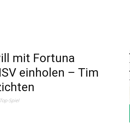
–
Sport-
ill mit Fortuna
HSV einholen – Tim
News
zichten
Top-Spiel
für