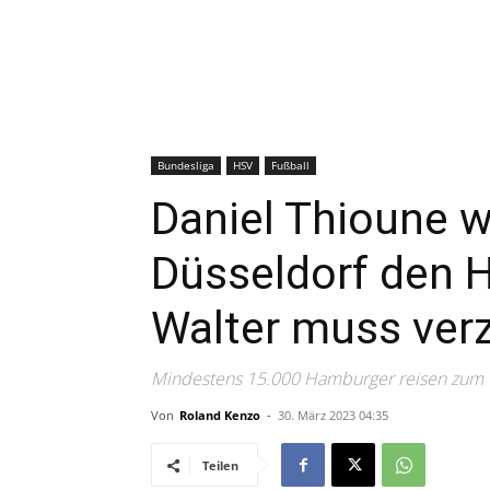
Bundesliga
HSV
Fußball
Daniel Thioune w
Düsseldorf den 
Walter muss ver
Mindestens 15.000 Hamburger reisen zum 
Von
Roland Kenzo
-
30. März 2023 04:35
Teilen