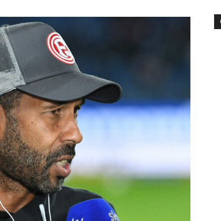
die
Region
Lübeck