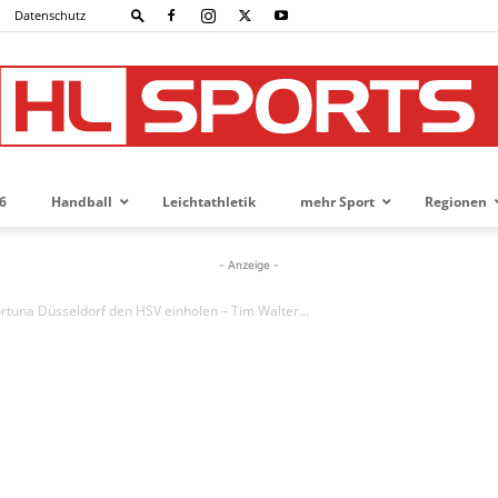
Datenschutz
6
Handball
Leichtathletik
mehr Sport
Regionen
HL-
- Anzeige -
ortuna Düsseldorf den HSV einholen – Tim Walter...
SPORTS