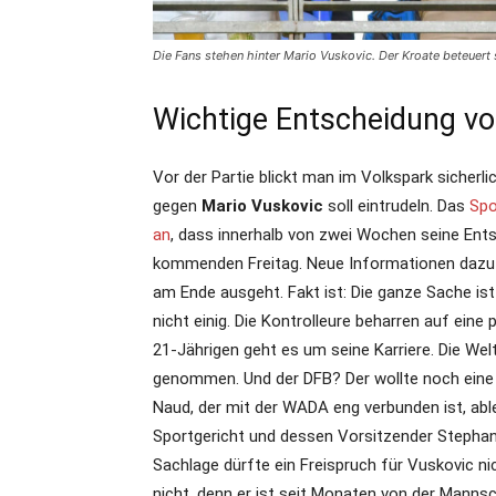
Die Fans stehen hinter Mario Vuskovic. Der Kroate beteuert
Wichtige Entscheidung vo
Vor der Partie blickt man im Volkspark sicherli
gegen
Mario Vuskovic
soll eintrudeln. Das
Spo
an
, dass innerhalb von zwei Wochen seine Ent
kommenden Freitag. Neue Informationen dazu g
am Ende ausgeht. Fakt ist: Die ganze Sache ist 
nicht einig. Die Kontrolleure beharren auf eine
21-Jährigen geht es um seine Karriere. Die We
genommen. Und der DFB? Der wollte noch eine U
Naud, der mit der WADA eng verbunden ist, able
Sportgericht und dessen Vorsitzender Stephan
Sachlage dürfte ein Freispruch für Vuskovic ni
nicht, denn er ist seit Monaten von der Mannsch