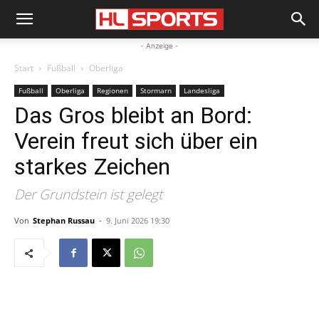
- Anzeige -
Start
Fußball
Oberliga
Fußball
Oberliga
Regionen
Stormarn
Landesliga
Das Gros bleibt an Bord:
Verein freut sich über ein
starkes Zeichen
Der Grundstein ist gelegt
Von
Stephan Russau
-
9. Juni 2026 19:30