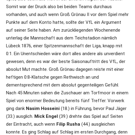
Somit war der Druck also bei beiden Teams durchaus
vorhanden, und auch wenn Groß Grönau II vor dem Spiel mehr
Punkte auf dem Konto hatte, sollte der VfL ein Argument
auf seiner Seite haben. Am zurückliegenden Wochenende
unterlag die Mannschaft aus dem Teichstadion nämlich
Lübeck 1876, einer Spitzenmannschaft der Liga, knapp mit
0:1. Ein Unentschieden wäre dort alles andere als unverdient
gewesen, denn es war der beste Saisonauftritt des VfL, der
absolut Mut machte. Groß Grönau dagegen reiste mit einer
heftigen 0:8-Klatsche gegen Rethwisch an und
dementsprechend mit dem absolut gegenteiligen Gefühl.
Nach 45 Minuten sahen die Zuschauer am Torfmoor in einem
Spiel von enormer Bedeutung bereits fünf Treffer. Vorwerk
ging dank
Nasim Hosseini
(18.) in Führung, bevor Paul Jäger
(33.) ausglich.
Mick Engel
(39.) drehte das Spiel auf Seiten
der Eintracht, auch wenn
Filip Rusha
(44.) ausgleichen
konnte. Es ging Schlag auf Schlag im ersten Durchgang, denn