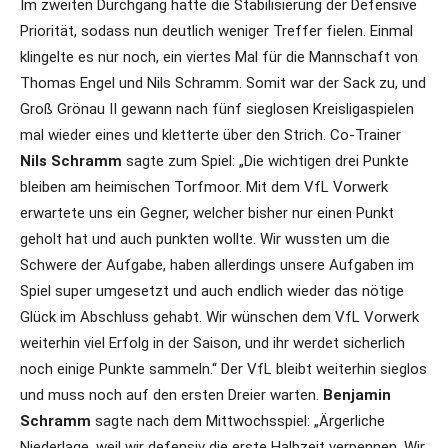
Im zweiten Durchgang hatte die Stabilisierung der Defensive
Priorität, sodass nun deutlich weniger Treffer fielen. Einmal
klingelte es nur noch, ein viertes Mal für die Mannschaft von
Thomas Engel und Nils Schramm. Somit war der Sack zu, und
Groß Grönau II gewann nach fünf sieglosen Kreisligaspielen
mal wieder eines und kletterte über den Strich. Co-Trainer
Nils Schramm
sagte zum Spiel: „Die wichtigen drei Punkte
bleiben am heimischen Torfmoor. Mit dem VfL Vorwerk
erwartete uns ein Gegner, welcher bisher nur einen Punkt
geholt hat und auch punkten wollte. Wir wussten um die
Schwere der Aufgabe, haben allerdings unsere Aufgaben im
Spiel super umgesetzt und auch endlich wieder das nötige
Glück im Abschluss gehabt. Wir wünschen dem VfL Vorwerk
weiterhin viel Erfolg in der Saison, und ihr werdet sicherlich
noch einige Punkte sammeln.“ Der VfL bleibt weiterhin sieglos
und muss noch auf den ersten Dreier warten.
Benjamin
Schramm
sagte nach dem Mittwochsspiel: „Ärgerliche
Niederlage, weil wir defensiv die erste Halbzeit verpennen. Wir