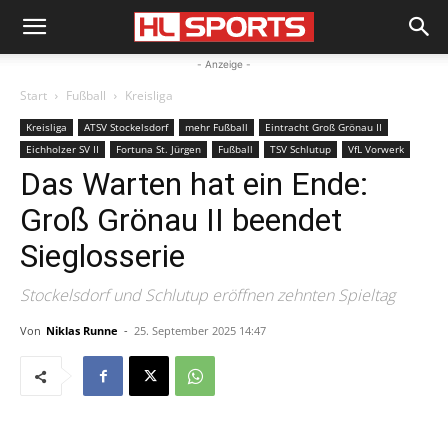
- Anzeige -
Start
Fußball
Kreisliga
Kreisliga
ATSV Stockelsdorf
mehr Fußball
Eintracht Groß Grönau II
Eichholzer SV II
Fortuna St. Jürgen
Fußball
TSV Schlutup
VfL Vorwerk
Das Warten hat ein Ende:
Groß Grönau II beendet
Sieglosserie
Stockelsdorf und Schlutup eröffnen zehnten Spieltag
Von
Niklas Runne
-
25. September 2025 14:47