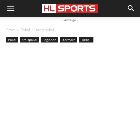
- Anzeige -
Start
Pokal
Kreispokal
Pokal
Kreispokal
Regionen
Stormarn
Fußball