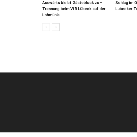
Auswärts bleibt Gästeblock zu –
Schlag im O
Trennung beim VfB Lübeck auf der
Lübecker T
Lohmühle