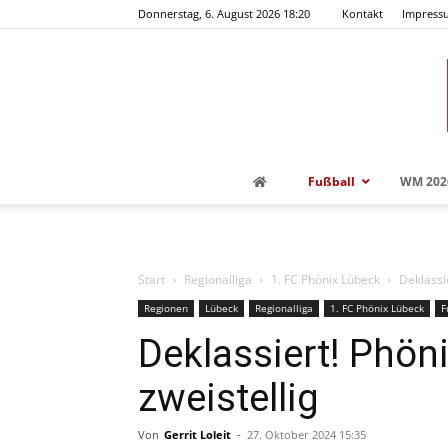
Donnerstag, 6. August 2026 18:20
Kontakt
Impress
Fußball
WM 202
Start
Regionalliga
1. FC Phönix Lübeck
Deklassie
Regionen
Lübeck
Regionalliga
1. FC Phönix Lübeck
F
Deklassiert! Phön
zweistellig
Von
Gerrit Loleit
-
27. Oktober 2024 15:35