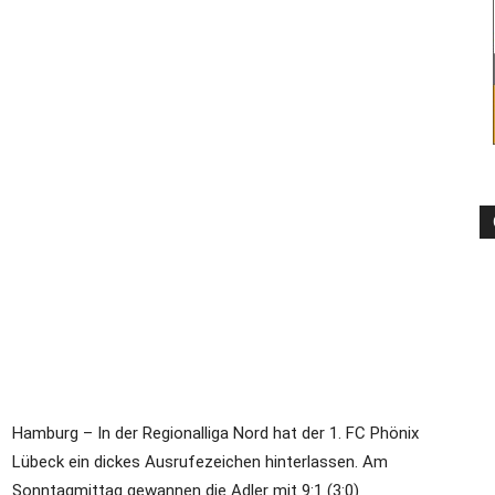
–
Sport-
News
Hamburg – In der Regionalliga Nord hat der 1. FC Phönix
für
Lübeck ein dickes Ausrufezeichen hinterlassen. Am
Sonntagmittag gewannen die Adler mit 9:1 (3:0)