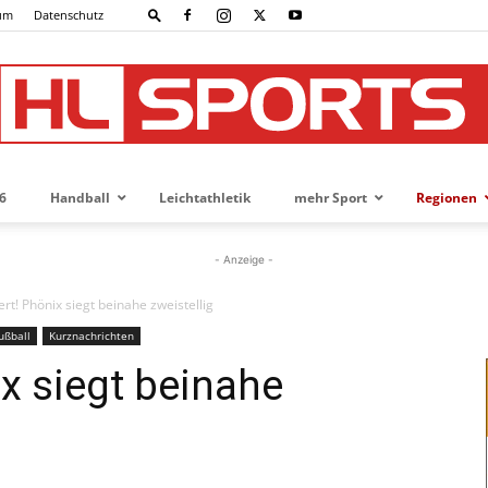
um
Datenschutz
6
Handball
Leichtathletik
mehr Sport
Regionen
HL-
- Anzeige -
rt! Phönix siegt beinahe zweistellig
ußball
Kurznachrichten
SPORTS
ix siegt beinahe