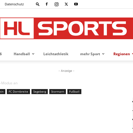
Datenschutz
6
Handball
Leichtathletik
mehr Sport
Regionen
HL-
- Anzeige -
el-Modus an
ein
FC Dornbreite
Segeberg
Stormarn
Fußball
SPORTS