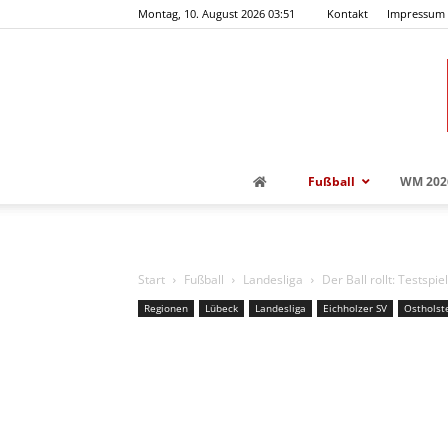
Montag, 10. August 2026 03:51
Kontakt
Impressum
Fußball
WM 202
Start
Fußball
Landesliga
Der Ball rollt: Testspi
Regionen
Lübeck
Landesliga
Eichholzer SV
Ostholst