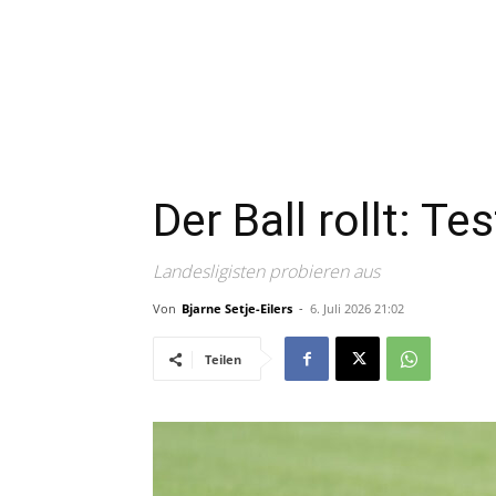
Der Ball rollt: T
Landesligisten probieren aus
Von
Bjarne Setje-Eilers
-
6. Juli 2026 21:02
Teilen