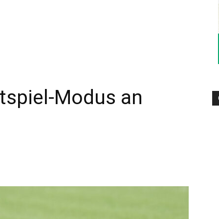
–
Sport-
estspiel-Modus an
News
für