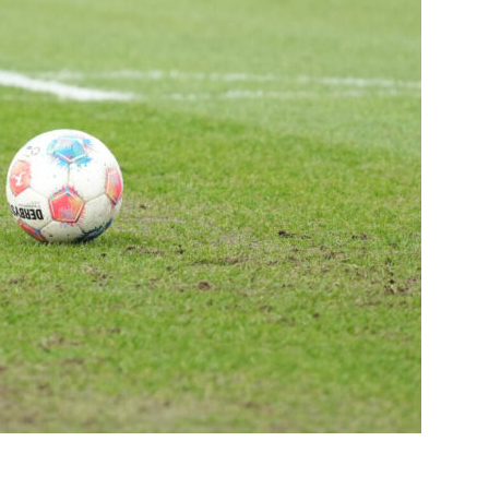
die
Region
Lübeck