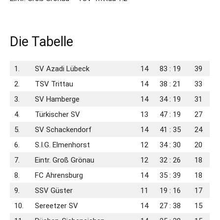
Die Tabelle
1.
SV Azadi Lübeck
14
83 : 19
39
2.
TSV Trittau
14
38 : 21
33
3.
SV Hamberge
14
34 : 19
31
4.
Türkischer SV
13
47 : 19
27
5.
SV Schackendorf
14
41 : 35
24
6.
S.I.G. Elmenhorst
12
34 : 30
20
7.
Eintr. Groß Grönau
12
32 : 26
18
8.
FC Ahrensburg
14
35 : 39
18
9.
SSV Güster
11
19 : 16
17
10.
Sereetzer SV
14
27 : 38
15