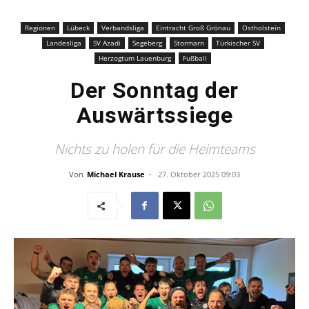
Regionen
Lübeck
Verbandsliga
Eintracht Groß Grönau
Ostholstein
Landesliga
SV Azadi
Segeberg
Stormarn
Türkischer SV
Herzogtum Lauenburg
Fußball
Der Sonntag der
Auswärtssiege
Nichts zu holen für die Heimteams
Von
Michael Krause
-
27. Oktober 2025 09:03