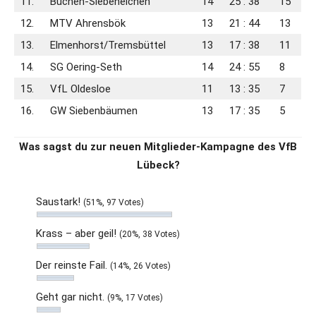
11.
Büchen-Siebeneichen
14
25 : 38
15
12.
MTV Ahrensbök
13
21 : 44
13
13.
Elmenhorst/Tremsbüttel
13
17 : 38
11
14.
SG Oering-Seth
14
24 : 55
8
15.
VfL Oldesloe
11
13 : 35
7
16.
GW Siebenbäumen
13
17 : 35
5
Was sagst du zur neuen Mitglieder-Kampagne des VfB
Lübeck?
Saustark!
(51%, 97 Votes)
Krass – aber geil!
(20%, 38 Votes)
Der reinste Fail.
(14%, 26 Votes)
Geht gar nicht.
(9%, 17 Votes)