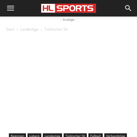
- Anzeige -
Start
Landesliga
Türkischer SV
Regionen
Lübeck
Landesliga
Türkischer SV
Fußball
Verbandsliga