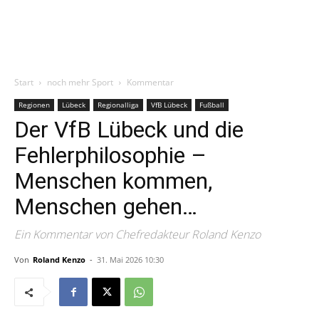
Start
noch mehr Sport
Kommentar
Regionen
Lübeck
Regionalliga
VfB Lübeck
Fußball
Der VfB Lübeck und die
Fehlerphilosophie –
Menschen kommen,
Menschen gehen…
Ein Kommentar von Chefredakteur Roland Kenzo
Von
Roland Kenzo
-
31. Mai 2026 10:30