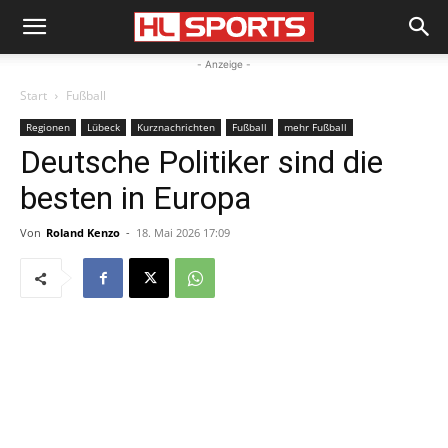
- Anzeige -
Start
Fußball
Regionen
Lübeck
Kurznachrichten
Fußball
mehr Fußball
Deutsche Politiker sind die
besten in Europa
Von
Roland Kenzo
-
18. Mai 2026 17:09