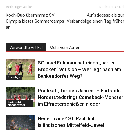
Vorheriger Artikel
Nächster Artikel
Koch-Duo übernimmt: SV
Aufstiegsspiele zur
Olympia bietet Sommercamps
Verbandsliga einen Tag früher
an
Verwandte Artikel
Mehr vom Autor
SG Insel Fehmarn hat einen „harten
Brocken“ vor sich – Wer legt nach am
Bankendorfer Weg?
Kreisliga
Prädikat „Tor des Jahres“ – Eintracht
Norderstedt ringt Comeback-Monster
Eintracht
im Elfmeterschießen nieder
Norderstedt
Neuer Irvine? St. Pauli holt
isländisches Mittelfeld-Juwel