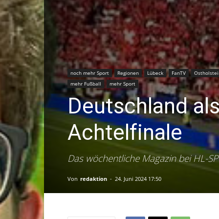
noch mehr Sport
Regionen
Lübeck
FanTV
Ostholstei
mehr Fußball
mehr Sport
Deutschland al
Achtelfinale
Das wöchentliche Magazin bei HL-S
Von
redaktion
-
24. Juni 2024 17:50