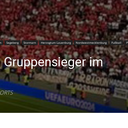
–
Sport-
n
Segeberg
Stormarn
Herzogtum Lauenburg
Nordwestmecklenburg
Fußball
P
s Gruppensieger im
News
PORTS
für