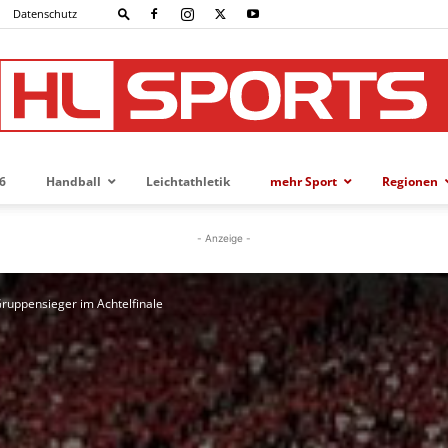
Datenschutz
6
Handball
Leichtathletik
mehr Sport
Regionen
HL-
- Anzeige -
ruppensieger im Achtelfinale
SPORTS