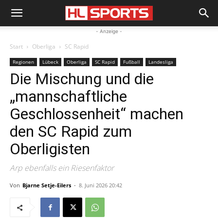
- Anzeige -
Start
Oberliga
SC Rapid
Regionen
Lübeck
Oberliga
SC Rapid
Fußball
Landesliga
Die Mischung und die
„mannschaftliche
Geschlossenheit“ machen
den SC Rapid zum
Oberligisten
Arp ebenfalls ein Riesenfaktor
Von
Bjarne Setje-Eilers
-
8. Juni 2026 20:42