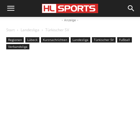
- Anzeige -
Start
Landesliga
Türkischer SV
Regionen
Lübeck
Kurznachrichten
Landesliga
Türkischer SV
Fußball
Verbandsliga