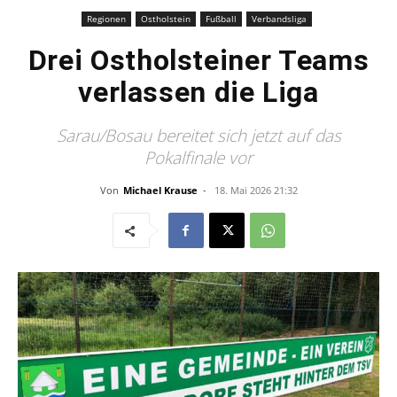
Regionen
Ostholstein
Fußball
Verbandsliga
Drei Ostholsteiner Teams
verlassen die Liga
Sarau/Bosau bereitet sich jetzt auf das
Pokalfinale vor
Von
Michael Krause
-
18. Mai 2026 21:32