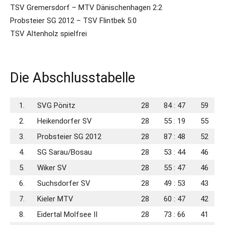
TSV Gremersdorf – MTV Dänischenhagen 2:2
Probsteier SG 2012 – TSV Flintbek 5:0
TSV Altenholz spielfrei
Die Abschlusstabelle
1.
SVG Pönitz
28
84 : 47
59
2.
Heikendorfer SV
28
55 : 19
55
3.
Probsteier SG 2012
28
87 : 48
52
4.
SG Sarau/​Bosau
28
53 : 44
46
5.
Wiker SV
28
55 : 47
46
6.
Suchsdorfer SV
28
49 : 53
43
7.
Kieler MTV
28
60 : 47
42
8.
Eidertal Molfsee II
28
73 : 66
41