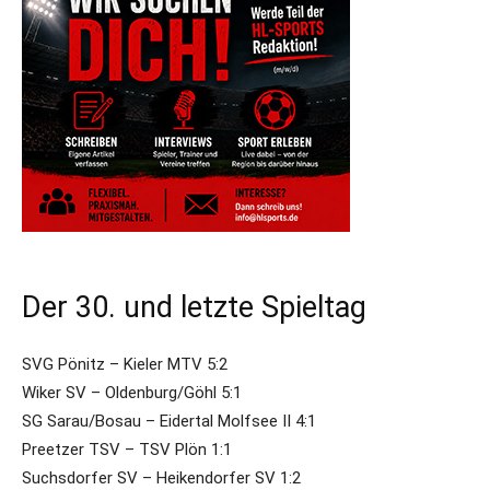
Der 30. und letzte Spieltag
SVG Pönitz – Kieler MTV 5:2
Wiker SV – Oldenburg/Göhl 5:1
SG Sarau/Bosau – Eidertal Molfsee II 4:1
Preetzer TSV – TSV Plön 1:1
Suchsdorfer SV – Heikendorfer SV 1:2