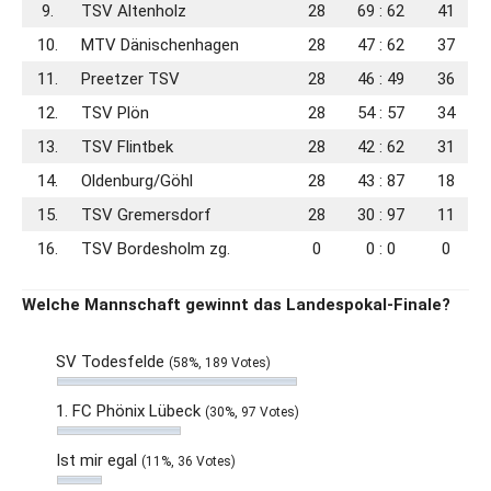
9.
TSV Altenholz
28
69 : 62
41
10.
MTV Dänischenhagen
28
47 : 62
37
11.
Preetzer TSV
28
46 : 49
36
12.
TSV Plön
28
54 : 57
34
13.
TSV Flintbek
28
42 : 62
31
14.
Oldenburg/​Göhl
28
43 : 87
18
15.
TSV Gremersdorf
28
30 : 97
11
16.
TSV Bordesholm zg.
0
0 : 0
0
Welche Mannschaft gewinnt das Landespokal-Finale?
SV Todesfelde
(58%, 189 Votes)
1. FC Phönix Lübeck
(30%, 97 Votes)
Ist mir egal
(11%, 36 Votes)