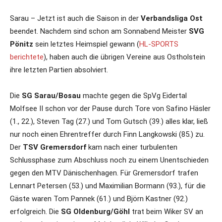
Sarau – Jetzt ist auch die Saison in der
Verbandsliga Ost
beendet. Nachdem sind schon am Sonnabend Meister
SVG
Pönitz
sein letztes Heimspiel gewann (
HL-SPORTS
berichtete
), haben auch die übrigen Vereine aus Ostholstein
ihre letzten Partien absolviert.
Die
SG Sarau/Bosau
machte gegen die SpVg Eidertal
Molfsee II schon vor der Pause durch Tore von Safino Häsler
(1., 22.), Steven Tag (27.) und Tom Gutsch (39.) alles klar, ließ
nur noch einen Ehrentreffer durch Finn Langkowski (85.) zu.
Der
TSV Gremersdorf
kam nach einer turbulenten
Schlussphase zum Abschluss noch zu einem Unentschieden
gegen den MTV Dänischenhagen. Für Gremersdorf trafen
Lennart Petersen (53.) und Maximilian Bormann (93.), für die
Gäste waren Tom Pannek (61.) und Björn Kastner (92.)
erfolgreich. Die
SG Oldenburg/Göhl
trat beim Wiker SV an