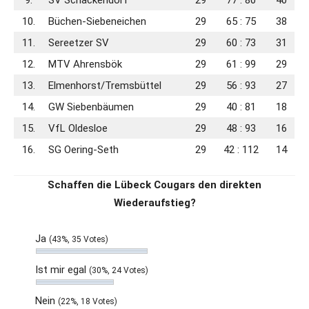
9.
SV Schackendorf
29
77 : 80
40
10.
Büchen-Siebeneichen
29
65 : 75
38
11.
Sereetzer SV
29
60 : 73
31
12.
MTV Ahrensbök
29
61 : 99
29
13.
Elmenhorst/Tremsbüttel
29
56 : 93
27
14.
GW Siebenbäumen
29
40 : 81
18
15.
VfL Oldesloe
29
48 : 93
16
16.
SG Oering-Seth
29
42 : 112
14
Schaffen die Lübeck Cougars den direkten
Wiederaufstieg?
Ja
(43%, 35 Votes)
Ist mir egal
(30%, 24 Votes)
Nein
(22%, 18 Votes)