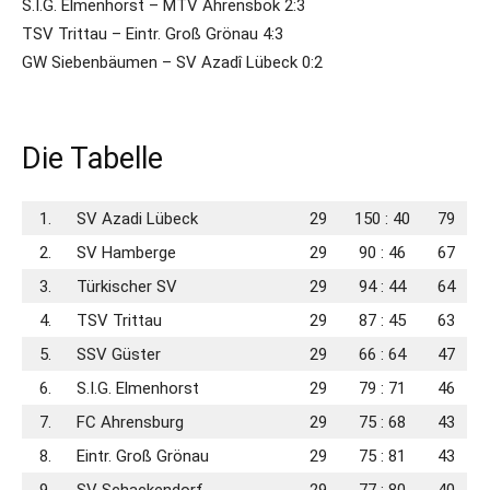
S.I.G. Elmenhorst – MTV Ahrensbök 2:3
TSV Trittau – Eintr. Groß Grönau 4:3
GW Siebenbäumen – SV Azadî Lübeck 0:2
Die Tabelle
1.
SV Azadi Lübeck
29
150 : 40
79
2.
SV Hamberge
29
90 : 46
67
3.
Türkischer SV
29
94 : 44
64
4.
TSV Trittau
29
87 : 45
63
5.
SSV Güster
29
66 : 64
47
6.
S.I.G. Elmenhorst
29
79 : 71
46
7.
FC Ahrensburg
29
75 : 68
43
8.
Eintr. Groß Grönau
29
75 : 81
43