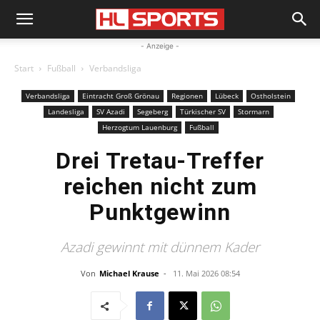
- Anzeige -
Start
Fußball
Verbandsliga
Verbandsliga
Eintracht Groß Grönau
Regionen
Lübeck
Ostholstein
Landesliga
SV Azadi
Segeberg
Türkischer SV
Stormarn
Herzogtum Lauenburg
Fußball
Drei Tretau-Treffer
reichen nicht zum
Punktgewinn
Azadi gewinnt mit dünnem Kader
Von
Michael Krause
-
11. Mai 2026 08:54