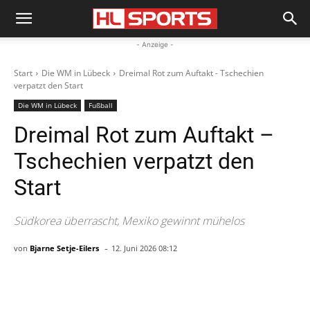
- Anzeige -
Start
Die WM in Lübeck
Dreimal Rot zum Auftakt - Tschechien
verpatzt den Start
Die WM in Lübeck
Fußball
Dreimal Rot zum Auftakt –
Tschechien verpatzt den
Start
Südkorea überrascht, Mexiko gewinnt mühelos
-
von
Bjarne Setje-Eilers
12. Juni 2026 08:12