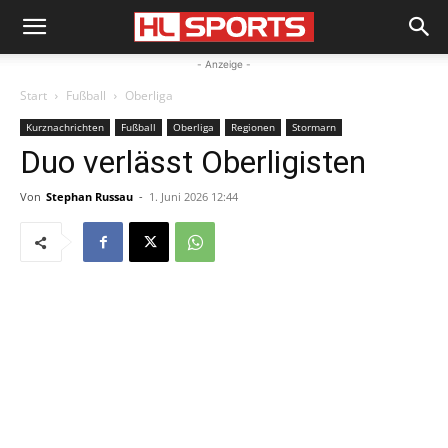
- Anzeige -
Start
Fußball
Oberliga
Kurznachrichten
Fußball
Oberliga
Regionen
Stormarn
Duo verlässt Oberligisten
Von
Stephan Russau
-
1. Juni 2026 12:44