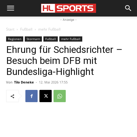
- Anzeige -
Start
Fußball
mehr Fußball
Regionen
Stormarn
Fußball
mehr Fußball
Ehrung für Schiedsrichter –
Besuch beim DFB mit
Bundesliga-Highlight
Von
Tilo Deneke
-
12. Mai 2026 17:55