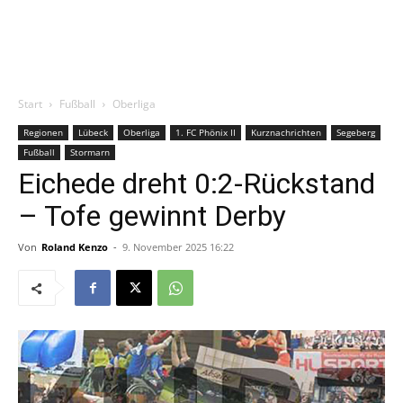
Start
Fußball
Oberliga
Regionen
Lübeck
Oberliga
1. FC Phönix II
Kurznachrichten
Segeberg
Fußball
Stormarn
Eichede dreht 0:2-Rückstand
– Tofe gewinnt Derby
Von
Roland Kenzo
-
9. November 2025 16:22