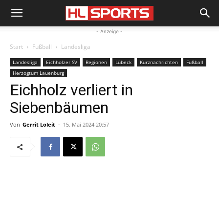
- Anzeige -
Start
Fußball
Landesliga
Landesliga
Eichholzer SV
Regionen
Lübeck
Kurznachrichten
Fußball
Herzogtum Lauenburg
Eichholz verliert in
Siebenbäumen
Von
Gerrit Loleit
-
15. Mai 2024 20:57