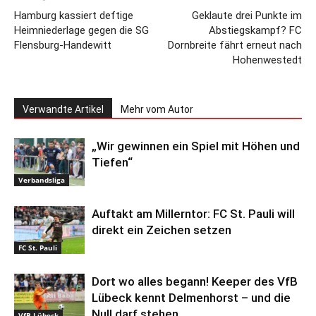
Hamburg kassiert deftige
Geklaute drei Punkte im
Heimniederlage gegen die SG
Abstiegskampf? FC
Flensburg-Handewitt
Dornbreite fährt erneut nach
Hohenwestedt
Verwandte Artikel
Mehr vom Autor
„Wir gewinnen ein Spiel mit Höhen und
Tiefen“
Verbandsliga
Auftakt am Millerntor: FC St. Pauli will
direkt ein Zeichen setzen
FC St. Pauli
Dort wo alles begann! Keeper des VfB
Lübeck kennt Delmenhorst – und die
Null darf stehen
VfB Lübeck