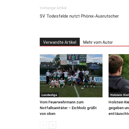
Vorheriger Artikel
SV Todesfelde nutzt Phönix-Ausrutscher
Verwandte Artikel
Mehr vom Autor
Landesliga
Holstein Kiel
Vom Feuerwehrmann zum
Holstein Ki
Notfallsanitäter – Eichholz grüßt
gegeben und
von oben
enttäuschte