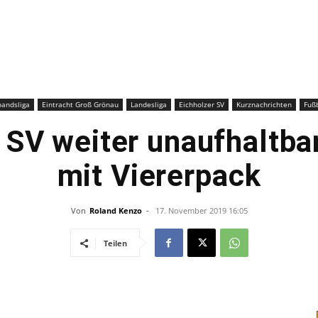
–
Sport-
bandsliga
Eintracht Groß Grönau
Landesliga
Eichholzer SV
Kurznachrichten
Fußb
 SV weiter unaufhaltba
mit Viererpack
News
Von
Roland Kenzo
-
17. November 2019 16:05
Teilen
für