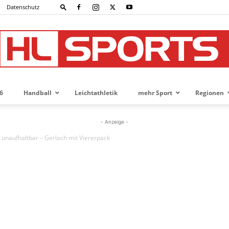
Datenschutz
6
Handball
Leichtathletik
mehr Sport
Regionen
HL-
- Anzeige -
r unaufhaltbar – Gerlach mit Viererpack
SPORTS