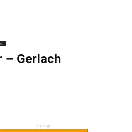
all
r – Gerlach
Anzeige