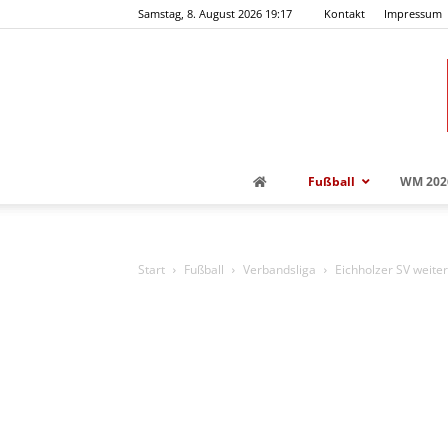
Samstag, 8. August 2026 19:17
Kontakt
Impressum
Fußball
WM 202
Start
Fußball
Verbandsliga
Eichholzer SV weite