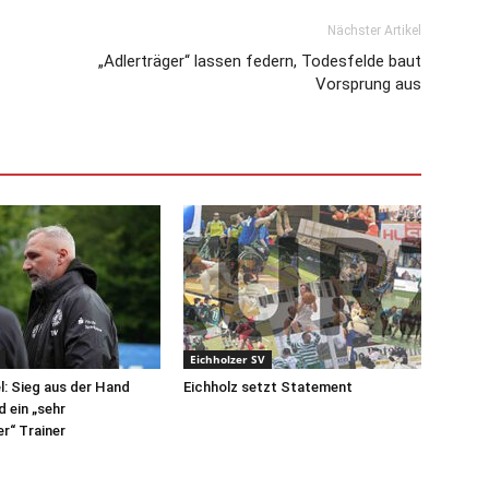
Nächster Artikel
„Adlerträger“ lassen federn, Todesfelde baut
Vorsprung aus
Eichholzer SV
el: Sieg aus der Hand
Eichholz setzt Statement
 ein „sehr
r“ Trainer